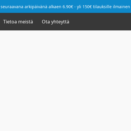
seuraavana arkipäivänä alkaen 6.90€ - yli 150€ tilauksille ilmainen
Tietoa meistä
Ota yhteyttä