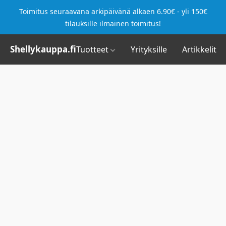
Toimitus seuraavana arkipäivänä alkaen 6.90€ - yli 150€
tilauksille ilmainen toimitus!
Shellykauppa.fi
Tuotteet
Yrityksille
Artikkelit