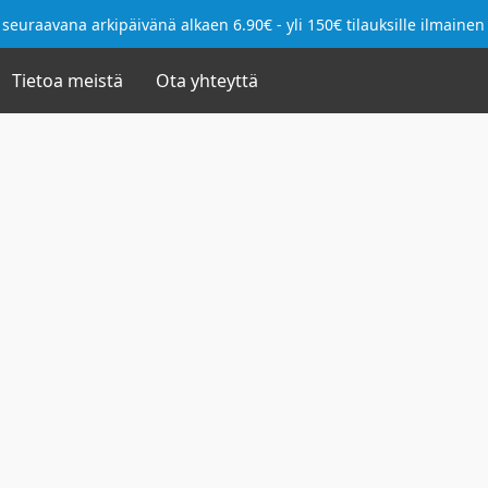
seuraavana arkipäivänä alkaen 6.90€ - yli 150€ tilauksille ilmainen
Tietoa meistä
Ota yhteyttä