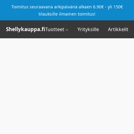
Toimitus seuraavana arkipäivänä alkaen 6.90€ - yli 150€
tilauksille ilmainen toimitus!
Shellykauppa.fi
Tuotteet
Yrityksille
Artikkelit